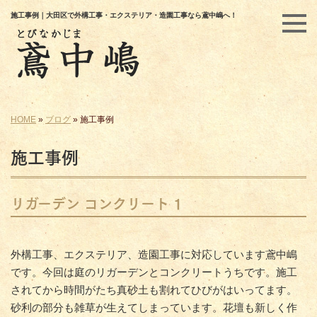
施工事例｜大田区で外構工事・エクステリア・造園工事なら鳶中嶋へ！
HOME
»
ブログ
»
施工事例
施工事例
リガーデン コンクリート 1
外構工事、エクステリア、造園工事に対応しています鳶中嶋
です。今回は庭のリガーデンとコンクリートうちです。施工
されてから時間がたち真砂土も割れてひびがはいってます。
砂利の部分も雑草が生えてしまっています。花壇も新しく作