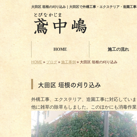
大田区 垣根の刈り込み｜大田区で外構工事・エクステリア・造園工事
HOME
施工の流れ
HOME
»
ブログ
»
施工事例
»
大田区 垣根の刈り込み
大田区 垣根の刈り込み
外構工事、エクステリア、造園工事に対応していま
他に雑草の除草もしました。このほかにも消毒作業