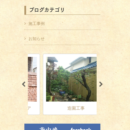
ブログカテゴリ
施工事例
お知らせ
クステリア
造園工事
剪定・伐採