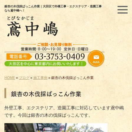
銀杏の木伐採ばっこん作業｜大田区で外構工事・エクステリア・造園工事
なら鳶中嶋へ！
HOME
»
ブログ
»
施工事例
»
銀杏の木伐採ばっこん作業
銀杏の木伐採ばっこん作業
外壁工事、エクステリア、造園工事に対応しています鳶中嶋
です。今回は銀杏の木の伐採ばっこんです。