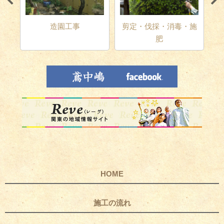
テリ
造園工事
剪定・伐採・消毒・施
肥
HOME
施工の流れ