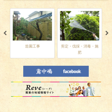
テリ
造園工事
剪定・伐採・消毒・施
肥