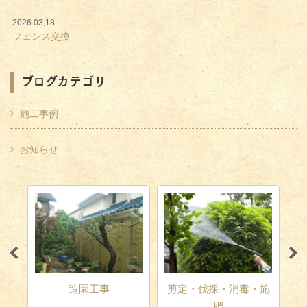
2026.03.18
フェンス交換
ブログカテゴリ
施工事例
お知らせ
テリ
造園工事
剪定・伐採・消毒・施
肥