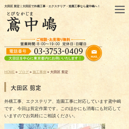
大田区 剪定｜大田区で外構工事・エクステリア・造園工事なら鳶中嶋へ！
HOME
»
ブログ
»
施工事例
»
大田区 剪定
大田区 剪定
外構工事、エクステリア、造園工事に対応しています鳶中嶋
です。今回は剪定作業です。このほかにも消毒にも対応して
いますのでお気軽にご相談ください。