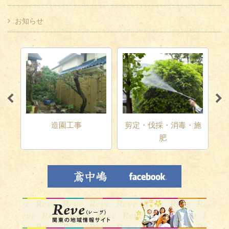
お知らせ
テリ
造園工事
剪定・伐採・消毒・施
肥