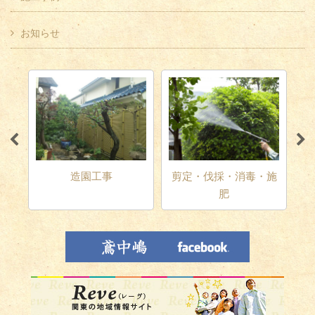
お知らせ
テリ
造園工事
剪定・伐採・消毒・施
肥