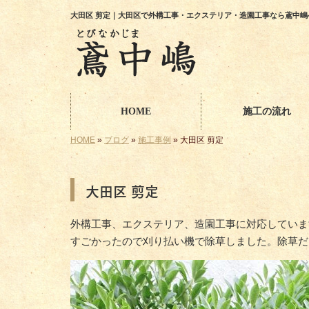
大田区 剪定｜大田区で外構工事・エクステリア・造園工事なら鳶中嶋
HOME
施工の流れ
HOME
»
ブログ
»
施工事例
»
大田区 剪定
大田区 剪定
外構工事、エクステリア、造園工事に対応していま
すごかったので刈り払い機で除草しました。除草だ