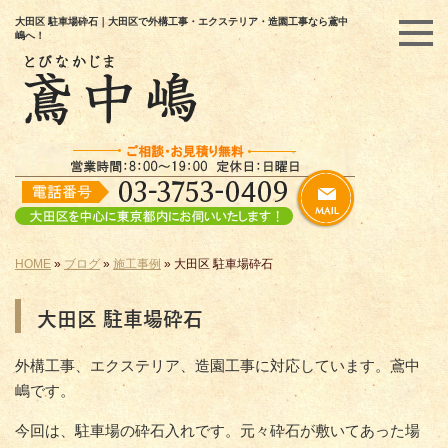
大田区 駐車場砕石｜大田区で外構工事・エクステリア・造園工事なら鳶中
嶋へ！
HOME
»
ブログ
»
施工事例
»
大田区 駐車場砕石
大田区 駐車場砕石
外構工事、エクステリア、造園工事に対応しています。鳶中
嶋です。
今回は、駐車場の砕石入れです。元々砕石が敷いてあった場