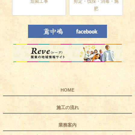
テリ
造園工事
剪定・伐採・消毒・施
肥
HOME
施工の流れ
業務案内