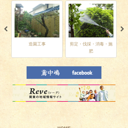
テリ
造園工事
剪定・伐採・消毒・施
肥