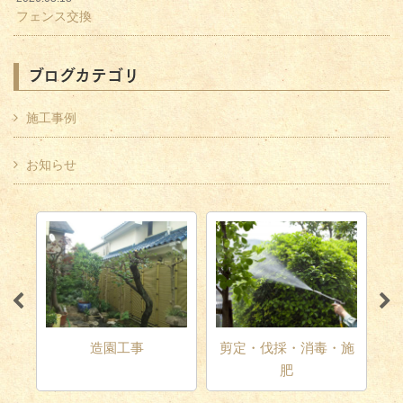
フェンス交換
ブログカテゴリ
施工事例
お知らせ
テリ
造園工事
剪定・伐採・消毒・施
肥